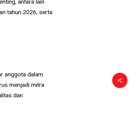
ting, antara lain
an tahun 2026, serta
ar anggota dalam
Share
rus menjadi mitra
litas dan
 dampaknya bagi
kin ketat. Para