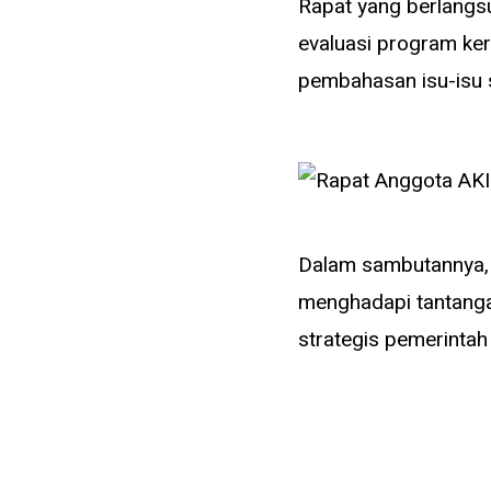
Rapat yang berlangs
evaluasi program ke
pembahasan isu-isu s
Dalam sambutannya, 
menghadapi tantangan
strategis pemerintah
berkelanjutan,” ujarn
Rapat juga menyorot
anggota, termasuk im