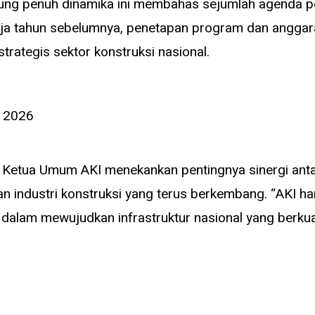
ung penuh dinamika ini membahas sejumlah agenda pen
rja tahun sebelumnya, penetapan program dan anggar
trategis sektor konstruksi nasional.
Ketua Umum AKI menekankan pentingnya sinergi ant
 industri konstruksi yang terus berkembang. “AKI ha
 dalam mewujudkan infrastruktur nasional yang berkua
ya.
i perkembangan regulasi jasa konstruksi terbaru dan
plementasi sertifikasi berbasis kompetensi yang sema