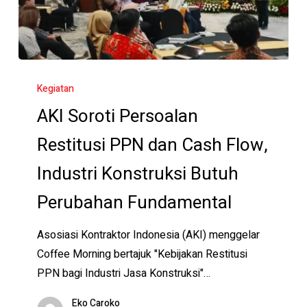
AKI
Soroti
Kegiatan
Persoalan
AKI Soroti Persoalan
Restitusi
Restitusi PPN dan Cash Flow,
PPN
dan
Industri Konstruksi Butuh
Cash
Perubahan Fundamental
Flow,
Industri
Asosiasi Kontraktor Indonesia (AKI) menggelar
Konstruksi
Coffee Morning bertajuk "Kebijakan Restitusi
Butuh
PPN bagi Industri Jasa Konstruksi"…
Perubahan
Fundamental
Eko Caroko