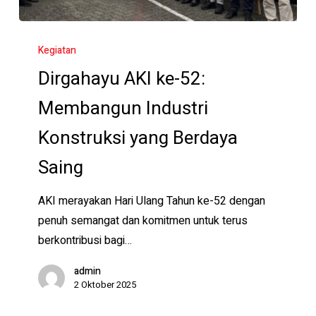
Dirgahayu
AKI
Kegiatan
ke-
Dirgahayu AKI ke-52:
52:
Membangun Industri
Membangun
Industri
Konstruksi yang Berdaya
Konstruksi
Saing
yang
Berdaya
AKI merayakan Hari Ulang Tahun ke-52 dengan
Saing
penuh semangat dan komitmen untuk terus
berkontribusi bagi…
admin
2 Oktober 2025